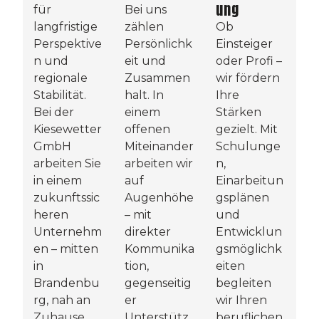
ung
für
Bei uns
langfristige
zählen
Ob
Perspektive
Persönlichk
Einsteiger
n und
eit und
oder Profi –
regionale
Zusammen
wir fördern
Stabilität.
halt. In
Ihre
Bei der
einem
Stärken
Kiesewetter
offenen
gezielt. Mit
GmbH
Miteinander
Schulunge
arbeiten Sie
arbeiten wir
n,
in einem
auf
Einarbeitun
zukunftssic
Augenhöhe
gsplänen
heren
– mit
und
Unternehm
direkter
Entwicklun
en – mitten
Kommunika
gsmöglichk
in
tion,
eiten
Brandenbu
gegenseitig
begleiten
rg, nah an
er
wir Ihren
Zuhause.
Unterstütz
beruflichen