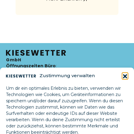
GmbH
Öffnungszeiten Büro
:
07:00 bis 17:00 Uhr Mo-Fr
Zustimmung verwalten
Betriebszeiten Sommer
Lebbiner Str. 24,
(April-September):
Um dir ein optimales Erlebnis zu bieten, verwenden wir
07:00 bis 16:45 Uhr Mo-Fr
15859 Storkow
Technologien wie Cookies, um Geräteinformationen zu
info@kiesewett
Betriebszeiten Winter
speichern und/oder darauf zuzugreifen. Wenn du diesen
(Oktober – März):
er-storkow.de
Technologien zustimmst, können wir Daten wie das
07:00 bis 16:00 Uhr Mo-Fr
Surfverhalten oder eindeutige IDs auf dieser Website
033678 72227
Pausenzeiten
: 09:00-
verarbeiten. Wenn du deine Zustimmung nicht erteilst
09:30; 12:00-12:30
oder zurückziehst, können bestimmte Merkmale und
Funktionen beeinträchtigt werden.
Telefonnummer: