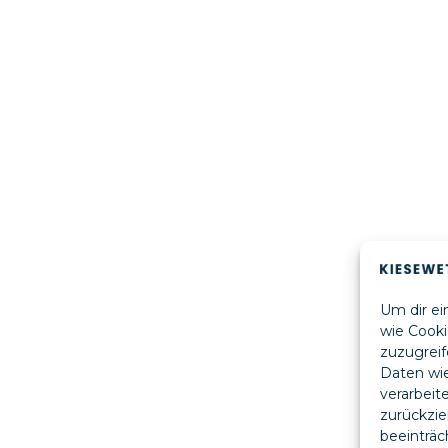
Um dir ei
wie Cooki
zuzugreif
Daten wie
verarbeit
zurückzi
beeinträc